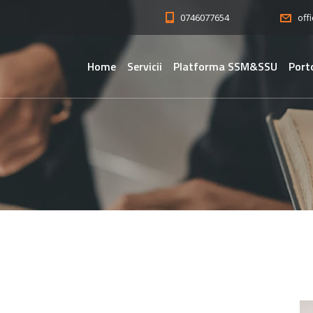
0746077654
off
Home
Servicii
Platforma SSM&SSU
Port