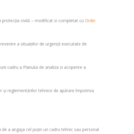
 protecţia civilă – modificat si completat cu
Ordin
prevenire a situaţiilor de urgenţă executate de
urii-cadru a Planului de analiza si acoperire a
r şi reglementărilor tehnice de apărare împotriva
ţia de a angaja cel puţin un cadru tehnic sau personal