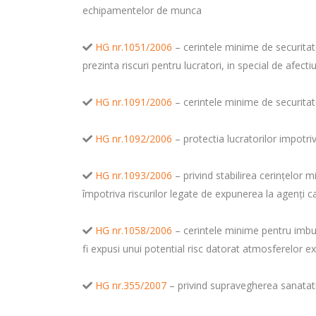
echipamentelor de munca
HG nr.1051/2006
– cerintele minime de securita
prezinta riscuri pentru lucratori, in special de afec
HG nr.1091/2006
– cerintele minime de securitat
HG nr.1092/2006
– protectia lucratorilor impotri
HG nr.1093/2006
– privind stabilirea cerinţelor 
împotriva riscurilor legate de expunerea la agenţi 
HG nr.1058/2006
– cerintele minime pentru imbuna
fi expusi unui potential risc datorat atmosferelor e
HG nr.355/2007
– privind supravegherea sanatatii