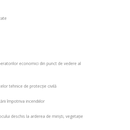
zate
i operatorilor economici din punct de vedere al
lor tehnice de protecţie civilă
ii împotriva incendiilor
ocului deschis la arderea de mirişti, vegetaţie