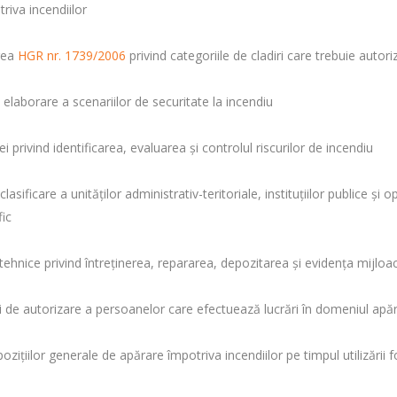
triva incendiilor
rea
HGR nr. 1739/2006
privind categoriile de cladiri care trebuie autori
laborare a scenariilor de securitate la incendiu
privind identificarea, evaluarea şi controlul riscurilor de incendiu
lasificare a unităţilor administrativ-teritoriale, instituţiilor publice ş
fic
nice privind întreţinerea, repararea, depozitarea şi evidenţa mijloace
e autorizare a persoanelor care efectuează lucrări în domeniul apărăr
iţiilor generale de apărare împotriva incendiilor pe timpul utilizării f