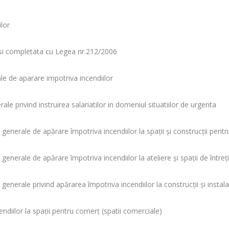
lor
a si completata cu Legea nr.212/2006
e de aparare impotriva incendiilor
ale privind instruirea salariatilor in domeniul situatiilor de urgenta
 generale de apărare împotriva incendiilor la spaţii şi construcţii pentr
generale de apărare împotriva incendiilor la ateliere şi spaţii de întreţi
generale privind apărarea împotriva incendiilor la construcţii şi instala
ndiilor la spaţii pentru comerţ (spatii comerciale)