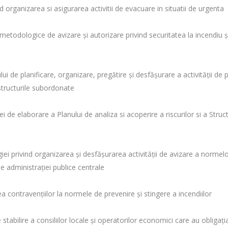
organizarea si asigurarea activitii de evacuare in situatii de urgenta
todologice de avizare şi autorizare privind securitatea la incendiu şi
 de planificare, organizare, pregătire şi desfăşurare a activităţii de 
structurile subordonate
de elaborare a Planului de analiza si acoperire a riscurilor si a Struct
i privind organizarea şi desfăşurarea activităţii de avizare a normelo
le administraţiei publice centrale
rea contravenţiilor la normele de prevenire şi stingere a incendiilor
 stabilire a consiliilor locale şi operatorilor economici care au obliga