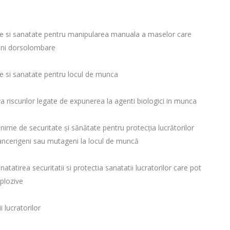
te si sanatate pentru manipularea manuala a maselor care
tiuni dorsolombare
e si sanatate pentru locul de munca
va riscurilor legate de expunerea la agenti biologici in munca
minime de securitate şi sănătate pentru protecţia lucrătorilor
cancerigeni sau mutageni la locul de muncă
tatirea securitatii si protectia sanatatii lucratorilor care pot
xplozive
 lucratorilor