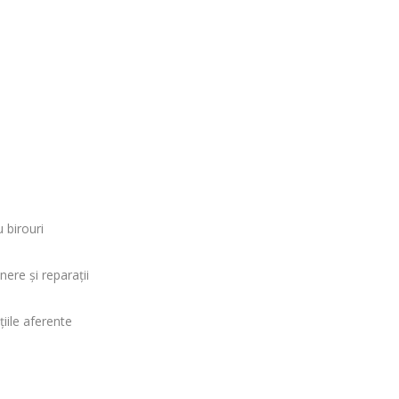
u birouri
nere şi reparaţii
ţiile aferente