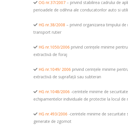
OG nr.37/2007
– privind stabilirea cadrului de ap
perioadele de odihna ale conducatorilor auto si utili
HG nr.38/2008
– privind organizarea timpului de
transport rutier
HG nr.1050/2006
privind cerinţele minime pentru a
extractivă de foraj
HG nr.1049/ 2006
privind cerinţele minime pentru 
extractivă de suprafaţă sau subteran
HG nr.1048/2006
-cerintele minime de securitate 
echipamentelor individuale de protectie la locul d
HG nr.493/2006
-cerintele minime de securitate s
generate de zgomot